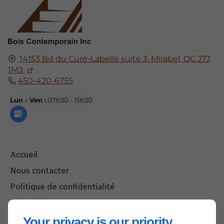
14153 Bd du Curé-Labelle suite 3,
Mirabel, QC
J7J
1M3
450-420-6755
Lun - Ven :
07h30 - 15h30
Accueil
Nous contacter
Politique de confidentialité
Plan du site
Your privacy is our priority