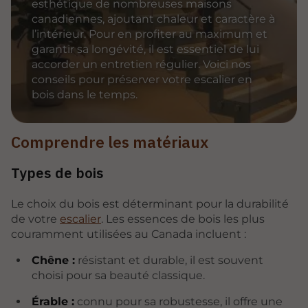
esthétique de nombreuses maisons
canadiennes, ajoutant chaleur et caractère à
l’intérieur. Pour en profiter au maximum et
garantir sa longévité, il est essentiel de lui
accorder un entretien régulier. Voici nos
conseils pour préserver votre escalier en
bois dans le temps.
Comprendre les matériaux
Types de bois
Le choix du bois est déterminant pour la durabilité
de votre
escalier
. Les essences de bois les plus
couramment utilisées au Canada incluent :
Chêne :
résistant et durable, il est souvent
choisi pour sa beauté classique.
Érable :
connu pour sa robustesse, il offre une