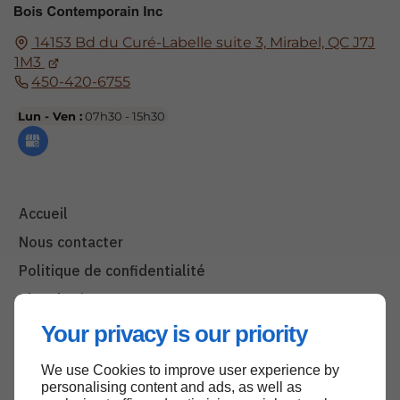
14153 Bd du Curé-Labelle suite 3,
Mirabel, QC
J7J
1M3
450-420-6755
Lun - Ven :
07h30 - 15h30
Accueil
Nous contacter
Politique de confidentialité
Plan du site
Your privacy is our priority
We use Cookies to improve user experience by
Haut de page
personalising content and ads, as well as