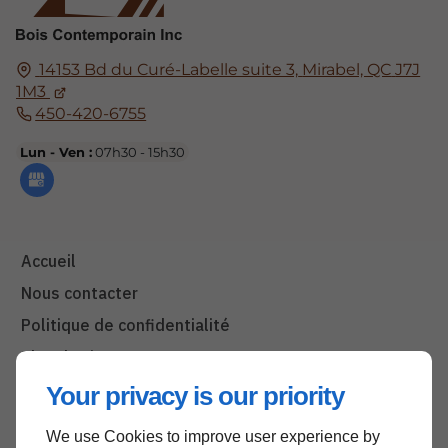
14153 Bd du Curé-Labelle suite 3,
Mirabel, QC
J7J
1M3
450-420-6755
Lun - Ven :
07h30 - 15h30
Accueil
Nous contacter
Politique de confidentialité
Plan du site
Your privacy is our priority
We use Cookies to improve user experience by
Haut de page