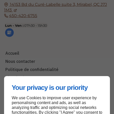
14153 Bd du Curé-Labelle suite 3,
Mirabel, QC
J7J
1M3
450-420-6755
Lun - Ven :
07h30 - 15h30
Accueil
Nous contacter
Politique de confidentialité
Plan du site
Your privacy is our priority
We use Cookies to improve user experience by
Haut de page
personalising content and ads, as well as
analyzing traffic and optimizing social networks
functionalities. By clicking "I Agree" you consent to