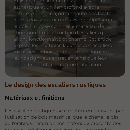
maison; ils incarnent un style de vie, une
esthétique et un lien profond avec la
nature. Au Canada, où la beauté des forêts
et des paysages naturels est omniprésente,
le bois s’impose comme le matériau de
choix pour la construction d’escaliers qui
allient fonctionnalité et charme. Cet article
explore les multiples facettes des escaliers
rustiques en bois, en mettant en lumière
leur design, leur entretien, ainsi que leur
impact sur l’intérieur d’une habitation.
Le design des escaliers rustiques
Matériaux et finitions
Les
escaliers rustiques
se caractérisent souvent par
l'utilisation de bois massif, tel que le chêne, le pin
ou l'érable. Chacun de ces matériaux présente des
nuances spécifiques qui ajoutent une touche