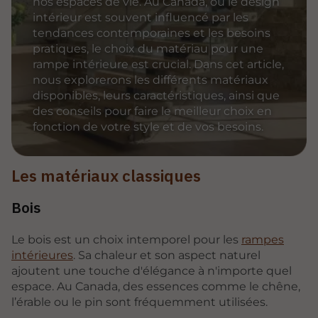
nos espaces de vie. Au Canada, où le design
intérieur est souvent influencé par les
tendances contemporaines et les besoins
pratiques, le choix du matériau pour une
rampe intérieure est crucial. Dans cet article,
nous explorerons les différents matériaux
disponibles, leurs caractéristiques, ainsi que
des conseils pour faire le meilleur choix en
fonction de votre style et de vos besoins.
Les matériaux classiques
Bois
Le bois est un choix intemporel pour les
rampes
intérieures
. Sa chaleur et son aspect naturel
ajoutent une touche d'élégance à n'importe quel
espace. Au Canada, des essences comme le chêne,
l’érable ou le pin sont fréquemment utilisées.